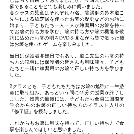
しばらく自粛しておりましたが、今回久しぶりに開
催できることをとても楽しみに伺いました。
各クラスの児童はそれぞれ27名。箸講師の鈴木道こ
先生による紙芝居を使ったお箸の歴史などのお話に
始まり、子どもたち一人一人が練習用のお箸を持っ
てお箸の持ち方を学び、箸の持ち方や箸の機能を歌
詞に込めたお箸の唄をDVDを見ながら皆で歌った後
はお箸を使ったゲームを楽しみました。
当日は保護者参観日でもあり、道こ先生のお箸の持
ち方の説明には保護者の皆さんも興味津々。子ども
たちと一緒に練習用のお箸で正しい持ち方を学びま
した。
2クラスとも、子どもたちたちはお箸の勉強に一生懸
命に取り組み、あっという間に45分の授業が終了し
ました。授業の最後には、子どもたち全員に国際箸
学会からのお箸の正しい持ち方のイラスト入りの
「修了証」を授与しました。
これからもお箸に興味を持って、正しい持ち方で食
事を楽しんでほしいと思いました。