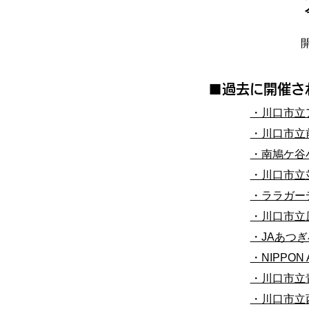
​■過去に開催
・川口市立
・川口市立前
・南鳩ケ谷小
・川口市立並
・ララガーデ
・川口市立原
・JAあつぎ
・NIPPO
・川口市立
・川口市立