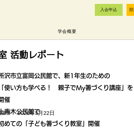
入会申込
部
学会概要
教室 活動レポート
所沢市立富岡公民館で、新1年生のための
「使い方も学べる！ 親子でMy箸づくり講座」を
開催
上青木公民館で
2026年3月22日
開催日：
初めての「子ども箸づくり教室」開催