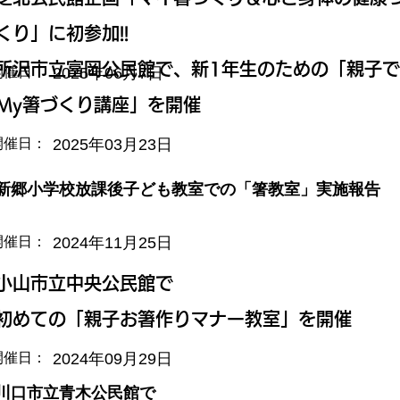
くり」に初参加!!
所沢市立富岡公民館で、新1年生のための「親子で
2025年06月7日
開催日：
My箸づくり講座」を開催
2025年03月23日
開催日：
新郷小学校放課後子ども教室での「箸教室」実施報告
2024年11月25日
開催日：
小山市立中央公民館で
初めての「親子お箸作りマナー教室」を開催
2024年09月29日
開催日：
川口市立青木公民館で