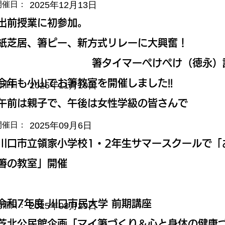
2025年12月13日
開催日：
出前授業に初参加。
紙芝居、箸ピー、新方式リレーに大興奮！
箸タイマーぺけぺけ（徳永）
今年も小山でお箸教室を開催しました!!
2025年11月10日
開催日：
午前は親子で、午後は女性学級の皆さんで
2025年09月6日
開催日：
川口市立領家小学校1・2年生サマースクールで「
箸の教室」開催
令和7年度 川口市民大学 前期講座
2025年08月29日
開催日：
芝北公民館企画「マイ箸づくり＆心と身体の健康