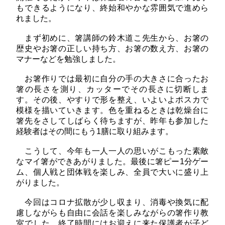
もできるようになり、終始和やかな雰囲気で進めら
れました。
まず初めに、箸講師の鈴木道こ先生から、お箸の
歴史やお箸の正しい持ち方、お箸の数え方、お箸の
マナーなどを勉強しました。
お箸作りでは最初に自分の手の大きさに合ったお
箸の長さを測り、カッターでその長さに切断しま
す。その後、やすりで形を整え、いよいよポスカで
模様を描いていきます。色を重ねるときは乾燥台に
箸先をさしてしばらく待ちますが、昨年も参加した
経験者はその間にもう1膳に取り組みます。
こうして、今年も一人一人の思いがこもった素敵
なマイ箸ができあがりました。最後に箸ピー1分ゲー
ム、個人戦と団体戦を楽しみ、全員で大いに盛り上
がりました。
今回はコロナ拡散が少し収まり、消毒や換気に配
慮しながらも自由に会話を楽しみながらの箸作り教
室でした。終了時間にはお迎えに来た保護者が子ど