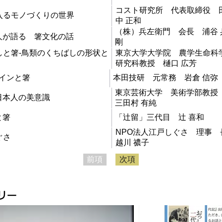
コスト研究所 代表取締役 
入るモノづくりの世界
中 正和
（株）兵左衛門 会長 浦谷 
人が語る 箸文化の話
剛
しと箸-鳥類のくちばしの形状と
東京大学大学院 農学生命科
研究科教授 樋口 広芳
インと箸
本田技研 元常務 岩倉 信弥
東京芸術大学 美術学部教
日本人の美意識
三田村 有純
と箸
「辻留」三代目 辻 喜和
NPO法人江戸しぐさ 理事 
ぐさ
越川 禯子
前項
次項
リー