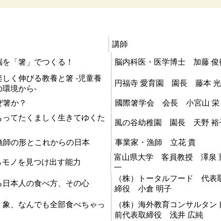
講師
脳を「箸」でつくる！
脳内科医・医学博士​ 加藤 俊
しく伸びる教養と箸 -児童養
円福寺 愛育園 園長 藤本 
環境から-
ぜ箸か？
國際箸学会 会長 小宮山 栄
もってたくましく生きてゆくた
風の谷幼稚園 園長 天野 裕
漁師の形とこれからの日本
事業家・漁師 立花 貴
富山県大学 客員教授 澤泉 
らモノを見つけ出す能力
一
（株）トータルフード 代表
る日本人の食べ方、その心
締役 小倉 明子
、象、なんでも全部食べちゃっ
（株）海外教育コンサルタン
前代表取締役 浅井 広純