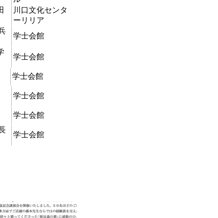
田
川口文化センタ
ーリリア
兵
学士会館
学
学士会館
学士会館
授
学士会館
学士会館
長
学士会館