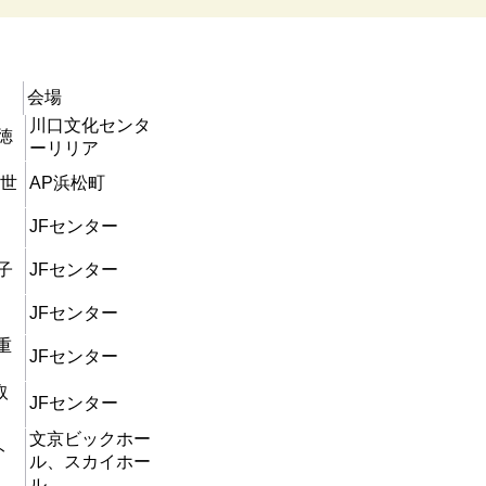
会場
川口文化センタ
徳
ーリリア
光世
AP浜松町
JFセンター
子
JFセンター
JFセンター
重
JFセンター
取
JFセンター
文京ビックホー
ト
ル、スカイホー
ル