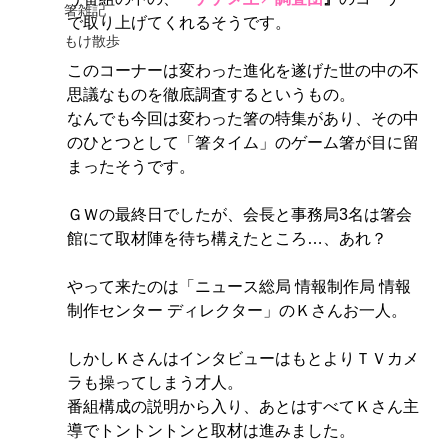
箸雑記
で取り上げてくれるそうです。
もけ散歩
このコーナーは変わった進化を遂げた世の中の不
思議なものを徹底調査するというもの。
なんでも今回は変わった箸
の特集があり、その中
のひとつとして「箸タイム」のゲーム箸が目に留
まったそうです。
ＧＷの最終日でしたが、会長と事務局3名は箸会
館にて取材陣を待ち構えたところ…、あれ？
やって来たのは「ニュース総局 情報制作局 情報
制作センター ディレクター」のＫさんお一人。
しかしＫさんはインタビューはもとよりＴＶカメ
ラも操ってしまう才人。
番組構成の説明から入り、あとはすべてＫさん主
導でトントントンと取材は進みました。