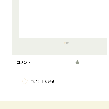
0.0 / 5（0）
コメント
コメントと評価...
第2回 脳活カフェ＠ほぼのら開催～♪