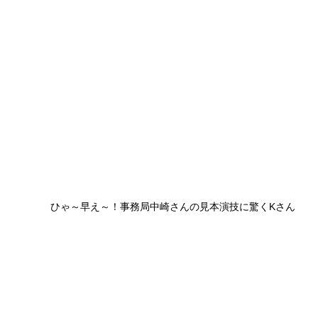
ひゃ～早え～！事務局中崎さんの見本演技に驚くKさん