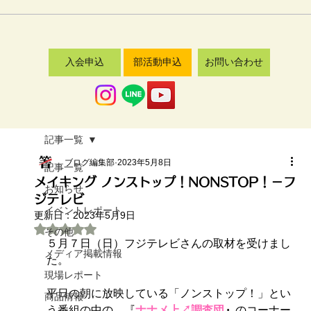
入会申込
部活動申込
お問い合わせ
記事一覧
ブログ編集部
2023年5月8日
記事一覧
メイキング ノンストップ！NONSTOP！－フ
お知らせ
ジテレビ
イベントレポート
更新日：
2023年5月9日
5つ星のうちNaNと評価されています。
その他
５月７日（日）フジテレビさんの取材を受けまし
メディア掲載情報
た。
現場レポート
平日の朝に放映している「ノンストップ！」とい
商品情報
う番組の中の、『
ナナメ上↗調査団
』
のコーナー