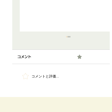
0.0 / 5（0）
コメント
コメントと評価...
第2回 脳活カフェ＠ほぼのら開催～♪