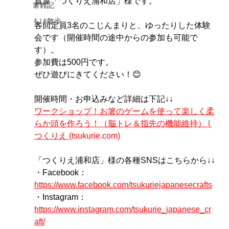
貨屋「つくりえ浦和店」様です。
箸雑記
もけ散歩
各回定員3名のこじんまりと、ゆったりした体験
会です（開催時間の途中からの参加も可能で
す）。
参加費は500円です。
ぜひ遊びにきてください！😊
開催時間・お申込みなど詳細は下記↓↓
ワークショップ！お箸のゲームを使って楽しく柔
らか頭を作ろう！（脳トレ＆指先の機能維持） | 
つくりえ (
tsukurie.com
)
「つくりえ浦和店」様の各種SNSはこちらから↓↓
・Facebook：
https://www.facebook.com/tsukuriejapanesecrafts
・Instagram：
https://www.instagram.com/tsukurie_japanese_cr
aft/