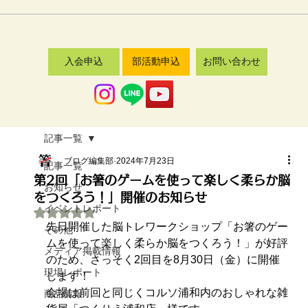
入会申込
部活動申込
お問い合わせ
記事一覧
ブログ編集部
2024年7月23日
記事一覧
第2回「お箸のゲームを使って楽しく柔らか脳
お知らせ
をつくろう！」開催のお知らせ
イベントレポート
5つ星のうちNaNと評価されています。
先日開催した脳トレワークショップ「お箸のゲー
その他
ムを使って楽しく柔らか脳をつくろう！」が好評
メディア掲載情報
のため、さっそく2回目を8月30日（金）に開催
現場レポート
します！
会場は前回と同じくコルソ浦和内のおしゃれな雑
商品情報