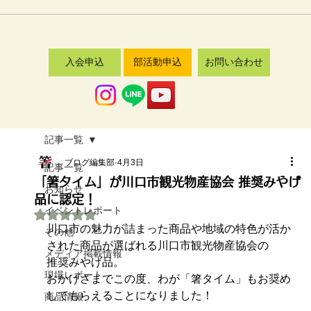
入会申込
部活動申込
お問い合わせ
記事一覧
ブログ編集部
4月3日
記事一覧
「箸タイム」が川口市観光物産協会 推奨みやげ
お知らせ
品に認定！
イベントレポート
5つ星のうちNaNと評価されています。
川口市の魅力が詰まった商品や地域の特色が活か
その他
された商品が選ばれる川口市観光物産協会の
メディア掲載情報
推奨みやげ品。
現場レポート
おかげさまでこの度、わが「箸タイム」もお奨め
してもらえることになりました！
商品情報