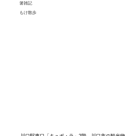
箸雑記
もけ散歩
川口駅東口
「キュポ・ラ」2階、川口市の観光物