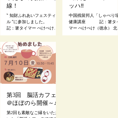
線！
ッハ‼
‶ 知財ふれあいフェスティバ
中国残留邦人「しゃべり
ル ″に参加しました。
健康講座 記：箸タ
記：箸タイマー ぺけぺけ
マー ぺけぺけ（徳永） 北
（徳永） 「箸タイマー」を
赤羽を拠点に「笑いヨガ
商標登録しよう！のきっかけ
教室を海外でも展開する
をつくってくれたのが、この
が知ってるのは八丈島）
日本弁理士会関西会さん主催
さんに誘われて中国残留
の‶「弁理士の日」記念事業
「しゃべり場」さんの「
知財ふれあいフェスティバ
講座」に行ってきました
ル″でした。商標は出願した
「教室」突入前の庭先
昨年の9月4日から9か月かか
で 左
って取得したことになりま
ニコさん 右：もけも
す。別に急いでいたわけでは
中国残留邦人「しゃべり
第3回 脳活カフェ
ありませんが、仕事が丁寧な
さんは、第二次世界大戦
＠ほぼのら開催～♪
のか？人手が足りないのか？
中国残留孤児となって、
審査～承認まで1週間くらい
後日本に帰国した方とそ
第2回も素敵なご縁をいただ
でできないのはド素人目には
族が日本語学習をしたり