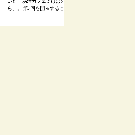
いた「脳活カフェ＠ほぼの
「謎」としか言いようがあり
の方と交流したりする活
ら」。 第3回を開催すること
ません( ;∀;) 5月20日に最後の
横浜と戸塚で公共の施設
になりました～！ 日時 7月
工程である10年分の登録料を
用して開催しています。 
10日（金） 10時30分～11時
支払いに行くと、その2週間
回はこの両教室の交流活
45分です。 前回は母の日の
ぐらい後に特許庁から一枚の
「健康講座」で、「笑い
直前だったので、箸タイムで
ハガキが届きました。それは
ガ」と「箸技」を週をま
遊んだ後「これを母の日に施
ただの 受領書 でした！ お金
で行いました。 まずは戸
設に持っていって一緒に遊び
を払った時すでに受領印はも
教室。戸塚駅から徒歩５
たいっ！」とお客様。それを
らっているのに？これまさに
ある「男女共同参画セン
聞いた常連さんが「あっそう
ブルシット・ジョブ（意味も
横浜」という庭先に面白
だ！父の日の贈ろう！」と。
必要もナイ無駄な仕事）の極
ブジェがころがっている
ご家族で遊んでいただけてこ
みじゃん！ 更に3週間ほどた
な建物に突入。 男女共同
ちらも嬉しい！！ 「楽しい
って「商標登録証」がシレっ
画センター 教室にはすで
時間を過ごせました」と素敵
と届きました。その翌日の6
10数名の男女、ややや！
なメッセージをいただきまし
月27日が、今年のフェスティ
えてくるのは中国語。 中
た♡ おひとりでも、お友達
バルの開催日！ そうなんで
帰国の方は日本人でも母
とでも。手ぶらでご参加OK
す、大型の台風7号とスピー
中国語。リラックスした
です。 参加費は1000円です
ドやや早の8号が大阪城近く
ゃべりは自然と中国語に
が、「喫茶ほぼのら」さんの