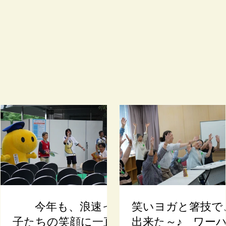
今年も、浪速っ
笑いヨガと箸技で
子たちの笑顔に一直
出来た～♪ ワー