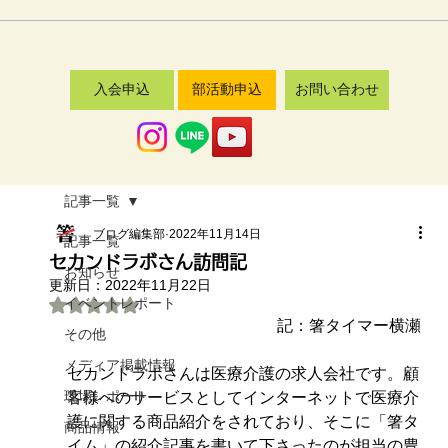
入会申込
部活動申込
お問い合わせ
記事一覧
ブログ編集部
2022年11月14日
記事一覧
セカンドラボさん訪問記
お知らせ
更新日：
2022年11月22日
イベントレポート
5つ星のうちNaNと評価されています。
記：箸タイマー横瀬
その他
メディア掲載情報
セカンドラボさんは医療介護の求人会社です。顧
現場レポート
客様へのサービスとしてインターネットで医療介
護に関する商品紹介をされており、そこに「箸タ
商品情報
イム」の紹介記事を書いて下さったのが担当の豊