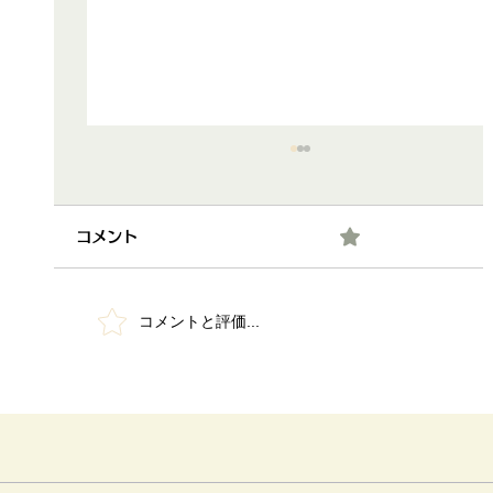
0.0 / 5（0）
コメント
コメントと評価...
地域との交流の深まりに「箸技」お役に
たてたかな？