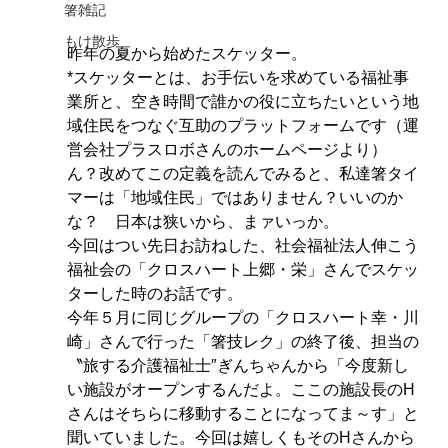
箸雑記
もけ散歩
昨年の夏から始めたスケッター。
*スケッターとは、お手伝いを求めている福祉事
業所と、空き時間で誰かの役に立ちたいという地
域住民をつなぐ互助のプラットフォームです（運
営会社プラスロボさんのホームページより）
ん？改めてこの定義を読んでみると、私達箸タイ
マーは「地域住民」ではありません？いいのか
な？　日本は狭いから、まァいっか。
今回はつい先日お訪ねした、社会福祉法人伸こう
福祉会の「クロスハート上郷・栄」さんでスケッ
ターした時のお話です。
今年５月に同じグループの「クロスハート幸・川
崎」さんで行った「箸技レク」の終了後、担当の
〝旅する介護福祉士″ぎんちゃんから「今度新し
い施設がオープンするんだよ。ここの施設長のH
さんはそちらに移動することになってま～す」と
聞いていました。今回は嬉しくもそのHさんから