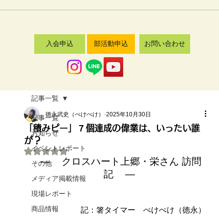
入会申込
部活動申込
お問い合わせ
記事一覧
徳永武史（ぺけぺけ）
2025年10月30日
記事一覧
「積みピー」７個達成の偉業は、いったい誰
お知らせ
が？
イベントレポート
5つ星のうちNaNと評価されています。
 ―    クロスハート上郷・栄さん 訪問
その他
記    ―
メディア掲載情報
現場レポート
商品情報
記：箸タイマー　ぺけぺけ（徳永）