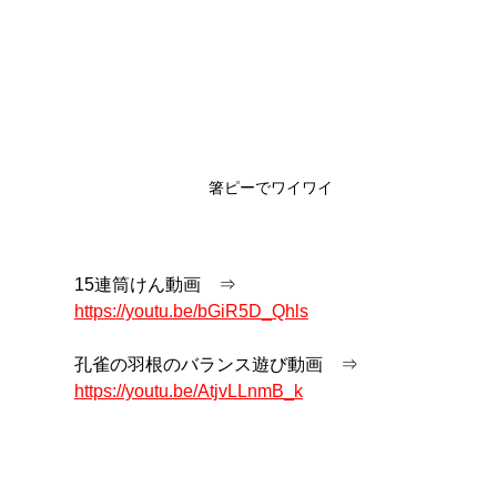
箸ピーでワイワイ
15連筒けん動画　⇒　
https://youtu.be/bGiR5D_Qhls
孔雀の羽根のバランス遊び動画　⇒　
https://youtu.be/AtjvLLnmB_k