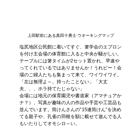
上田駅前にある真田十勇士 ウオーキングマップ
塩尻地区公民館に着いてすぐ、箸学会のエプロン
を付け主会場の体育館に入ると中央が騒がしい。
テーブルには箸タイムが2セット置かれ、早速や
ってくれているではありませんか！うれピー！会
場のご婦人たちも集まって来て、ワイワイワイ。
「左は無理よ～。持ったことない」「大丈
夫、、、ホラ持てたじゃない」
会場には地元の保育園児や書道家（アマチュアか
ナ？）、写真が趣味の人の作品や手芸や工芸品も
並んでいます。筒けんさんの‶15連筒けん″を決め
てる親子や、孔雀の羽根を額に載せて遊んでる人
もいたりしてオモシロ～い。