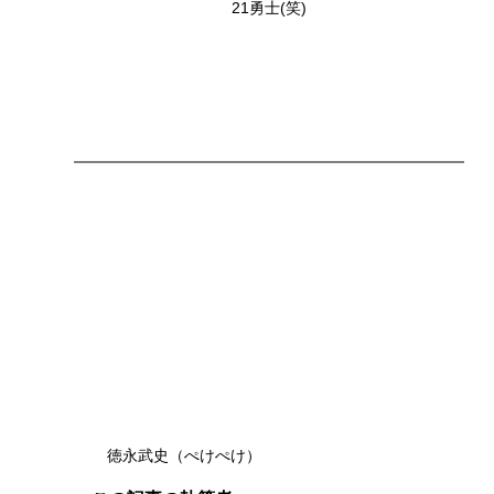
21勇士(笑)
徳永武史（ぺけぺけ）