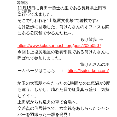
箸雑記
11月15日に真田十勇士の里である長野県上田市
もけ散歩
に行って来ました。
そこで行われる‶上塩尻文化祭″で箸技です♪
もけ散歩に登場した、筒けんさんのオフィスも隣
にある公民館でやるんだね～。
　　　　　　　　　　　　　　　もけ散歩  ⇒     
https://www.kokusai-hashi.org/post/20250507
今回も上塩尻地区の教養部長である筒けんさんに
呼ばれて参加しました。
　　　　　　　　　　　　　　　筒けんさんのホ
ームページはこちら　⇒　
https://tsutsu-ken.com/
埼玉の大宮駅からたったの1時間なのに気温が3度
も違う。しかし、晴れた日で紅葉真っ盛り！気持
ちイイ～。
上田駅からお迎えの車で会場へ。
交差点の信号待ちで、六文銭をあしらったジャン
パーを羽織った一群を発見！