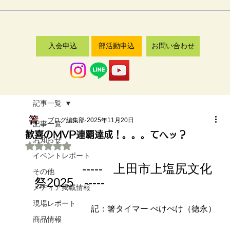
入会申込
部活動申込
お問い合わせ
記事一覧
ブログ編集部
2025年11月20日
記事一覧
歓喜のMVP連覇達成！。。。てへッ？
お知らせ
5つ星のうちNaNと評価されています。
イベントレポート
   -----   上田市上塩尻文化
その他
祭2025   -----
メディア掲載情報
現場レポート
記：箸タイマー ぺけぺけ（徳永）
商品情報