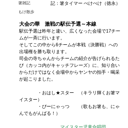
箸雑記
記：箸タイマー ぺけぺけ（徳永）
もけ散歩
大会の華　激戦の駅伝予選～本線
駅伝予選は昨年と違い、広くなった会場で17チー
ムが一斉に行います。
そしてこの中から6チームが本戦（決勝戦）への
出場権を勝ち取ります。
司会の寺ちゃんからチームの紹介が告げられるた
び（カッコ内がキャッチフレーズ）に、知り合い
からだけではなく会場中からヤンヤの拍手・喝采
が起こりました。
・おはし★スター　（キラリ輝くお箸マ
イスター）
　　　　・ぴーにゃっつ　　（歌もお箸も、にゃ
んでもがんばる！）
マイスター児童合唱団