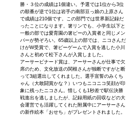
勝・３位の成
績は1個違い。予選では1位から3位
の順番が逆で1位は岩手の南部豆っ娘の上原さん
で成績は210個です。この部門では世界新記録だ
ったことになります。箸リンでも、
小学生以下と
一般の部では愛育園の箸ピーの入賞者と同じメン
バーが勢ぞろい。65歳以上の部では、ニコさんだ
けがW受賞で、箸ピーゲームで入賞を逃した小川
さんと初めて松下さんが入賞しました。
アーサービナード賞は、アーサーさ
んが仕事で欠
席のため
、文化放送の関根さんが独断ですがと断
って3組選出してくれました。選手宣誓のみくち
ゃん（大敢闘賞かな？）いつもニコニコ笑顔が印
象に残ったニコさん。惜しくも1秒差で
駅伝決勝
戦進出を逃しましたが、記録用紙の回収などの大
会運営でも活躍してくれた附属中にアーサーさん
の新作絵本
「おせち」がプレゼントされました。