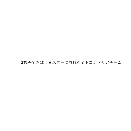
1秒差でおはし★スターに敗れたミトコンドリアチーム