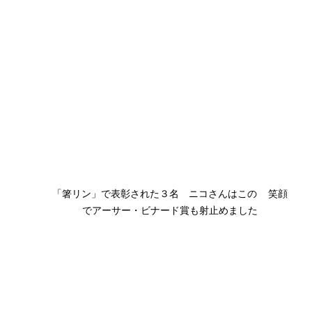
「箸リン」で表彰された３名　ニコさんはこの    笑顔
でアーサー・ビナード賞も射止めました