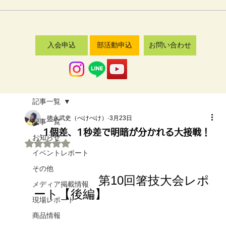
入会申込
部活動申込
お問い合わせ
記事一覧
徳永武史（ぺけぺけ）
3月23日
記事一覧
1個差、1秒差で明暗が分かれる大接戦！
お知らせ
5つ星のうちNaNと評価されています。
イベントレポート
その他
第10回箸技大会レポ
メディア掲載情報
ート【後編】
現場レポート
商品情報