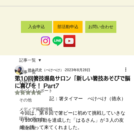
入会申込
部活動申込
お問い合わせ
記事一覧
徳永武史（ぺけぺけ）
2023年8月28日
記事一覧
第10回箸技湯島サロン「新しい箸技あそびで脳
お知らせ
に喜びを！ Part7
イベントレポート
5つ星のうちNaNと評価されています。
記：箸タイマー　ぺけぺけ（徳永）
その他
メディア掲載情報
今回は、第８回で箸ピーに初めて挑戦していきな
現場レポート
り100個移動を達成した「はるさん」が３人の友
達を誘って来てくれました。
商品情報