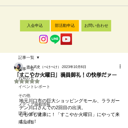
入会申込
部活動申込
お問い合わせ
記事一覧
徳永武史（ぺけぺけ）
2023年10月6日
記事一覧
「すこやか火曜日」満員御礼！の快挙だァー
お知らせ
5つ星のうちNaNと評価されています。
イベントレポート
その他
地元川口市の巨大ショッピングモール、ララガー
メディア掲載情報
デン川口さんでの2回目の出演。
現場レポート
心も体も健康に！「すこやか火曜日」にやって来
ました！
商品情報