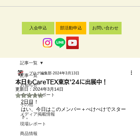
入会申込
部活動申込
お問い合わせ
記事一覧
ブログ編集部
2024年3月13日
記事一覧
本日もCareTEX東京'24に出展中！
お知らせ
更新日：
2024年3月14日
イベントレポート
5つ星のうちNaNと評価されています。
2日目！
その他
はい、今日はこのメンバー＋ぺけぺけでスター
メディア掲載情報
ト。
現場レポート
商品情報