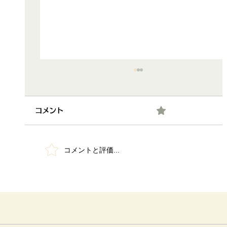
0.0 / 5（0）
コメント
コメントと評価...
晩秋の京都で「出たとこ勝負」やっちゃ
った！