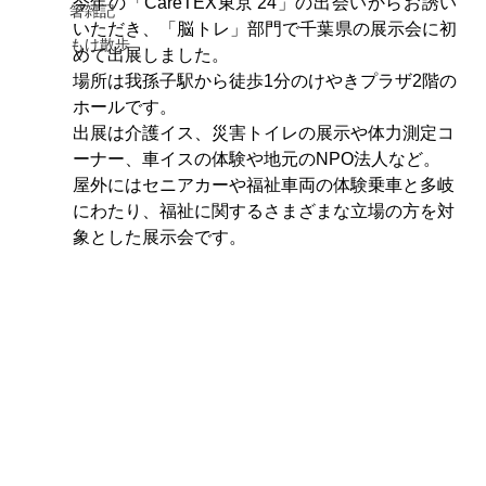
今年の「CareTEX東京'24」の出会いからお誘い
箸雑記
いただき、「脳トレ」部門で千葉県の展示会に初
もけ散歩
めて出展しました。
場所は我孫子駅から徒歩1分のけやきプラザ2階の
ホールです。
出展は介護イス、災害トイレの展示や体力測定コ
ーナー、車イスの体験や地元のNPO法人など。
屋外にはセニアカーや福祉車両の体験乗車と多岐
にわたり、福祉に関するさまざまな立場の方を対
象とした展示会です。