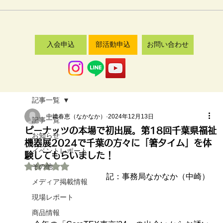
入会申込
部活動申込
お問い合わせ
記事一覧
中﨑春恵（なかなか）
2024年12月13日
記事一覧
ピーナッツの本場で初出展。第18回千葉県福祉
お知らせ
機器展2024で千葉の方々に「箸タイム」を体
イベントレポート
験してもらいました！
5つ星のうちNaNと評価されています。
その他
記：事務局なかなか（中崎）
メディア掲載情報
現場レポート
商品情報