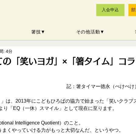
入会申込
部
▼
箸技▼
その他活動▼
: 4分
ての「笑いヨガ」×「箸タイム」コラ
。
記：箸タイマー徳永（ぺけぺけ
）」は、2013年にこどもひろばの協力で始まった「笑いクラブ
年より「EQ（一休）スマイル」として現在に至ります。
 Intelligence Quotient）のこと。
とうまくやっていける力がもっと大切なんだ、というやつ。