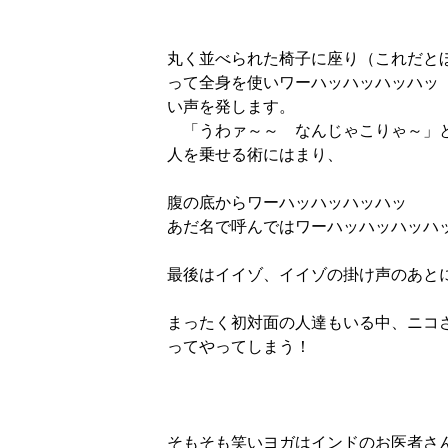
丸く並べられた椅子に座り（これだと
って全身を使いワーハッハッハッハッ
い声を発します。
　「うわァ～～　なんじゃこりゃ～」
人を乗せる術にはまり、　
腹の底からワーハッハッハッハッ
あだ名で呼んではワーハッハッハッハ
最後はイイゾ、イイゾの掛け声のあと
まったく初対面の人達もいる中、ニコ
ってやってしまう！
そもそも笑いヨガはインドのお医者さ