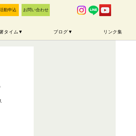
活動申込
お問い合わせ
箸タイム▼
ブログ▼
リンク集
）
ス