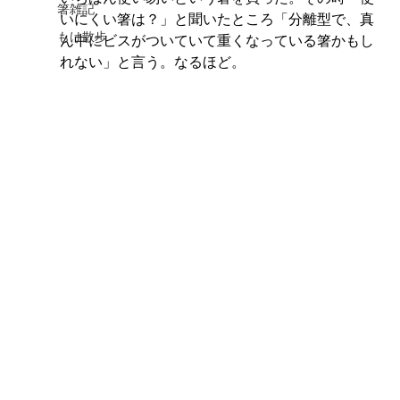
箸雑記
いにくい箸は？」と聞いたところ「分離型で、真
もけ散歩
ん中にビスがついていて重くなっている箸かもし
れない」と言う。なるほど。