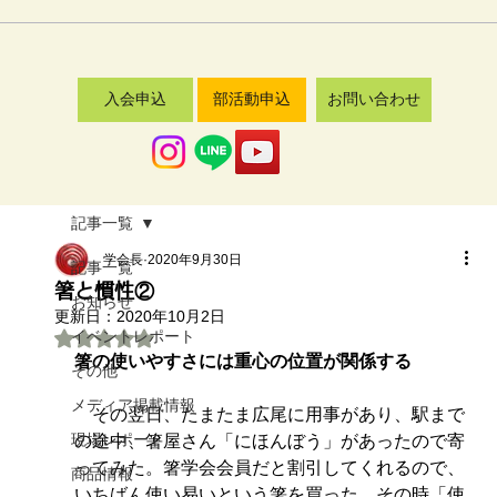
入会申込
部活動申込
お問い合わせ
記事一覧
学会長
2020年9月30日
記事一覧
箸と慣性②
お知らせ
更新日：
2020年10月2日
イベントレポート
5つ星のうちNaNと評価されています。
箸の使いやすさには重心の位置が関係する
その他
メディア掲載情報
　その翌日、たまたま広尾に用事があり、駅まで
現場レポート
の途中、箸屋さん「にほんぼう」があったので寄
ってみた。箸学会会員だと割引してくれるので、
商品情報
いちばん使い易いという箸を買った。その時「使