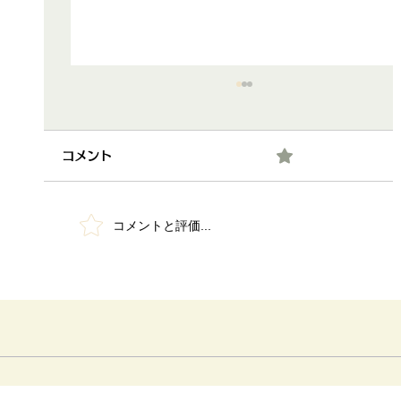
0.0 / 5（0）
コメント
コメントと評価...
「手長箸」の開発物語⑨