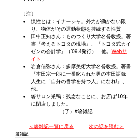
〔注〕
慣性とは：イナーシャ。外力が働かない限
り、物体がその運動状態を持続する性質
田中正知さん：ものつくり大学名誉教授。著
書『考えるトヨタの現場』、『トヨタ式カイ
ゼンの会計学』（'09.4発行）　他。
Webサ
イト
岩倉信弥さん：多摩美術大学名誉教授。著書
『本田宗一郎に一番叱られた男の本田語録 
人生に「自分の哲学を持つ人」になれ!』、
他。
箸サロン巣鴨：残念なことに、お店は’10年
に閉店しました。
（了）#箸雑記
＜箸雑記一覧に戻る
次の話を読む＞
箸雑記