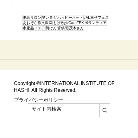
湯島サロン
笑いヨガ
ハッピーネット
JAL幸せフェス
あおぞら作文教室
もけ散歩
CareTEX
ボランティア
市産品フェア
筒けん
箸供養
茂木さん
Copyright ©​INTERNATIONAL INSTITUTE OF
HASHI. All Rights Reserved.​
​​プライバシーポリシー