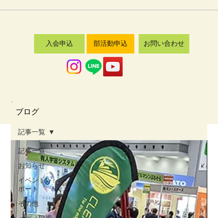
入会申込
部活動申込
お問い合わせ
​ブログ
記事一覧
​■カテゴリ一覧
記事一覧
お知らせ
記事一覧
（223）
223件の記事
イベントレ
お知らせ
（46）
46件の記事
ポート
イベントレポート
（50）
50件の記事
その他
その他
（20）
20件の記事