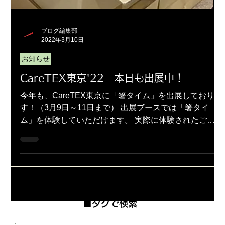
2023年10月
（5）
5件の記事
2023年9月
（2）
2件の記事
2023年8月
（4）
4件の記事
2023年7月
（5）
5件の記事
2023年6月
（3）
3件の記事
ブログ編集部
2023年5月
（4）
4件の記事
2022年3月10日
2023年4月
（3）
3件の記事
お知らせ
2023年3月
（6）
6件の記事
2023年2月
（1）
1件の記事
CareTEX東京'22 本日も出展中！
2023年1月
（3）
3件の記事
2022年12月
（4）
4件の記事
今年も、CareTEX東京に「箸タイム」を出展しておりま
2022年11月
（3）
3件の記事
す！（3月9日～11日まで） 出展ブースでは「箸タイ
2022年10月
（2）
2件の記事
ム」を体験していただけます。 実際に体験されたご来
2022年9月
（3）
3件の記事
場者様からは 「箸タイムはシンプルでいいですね」
2022年8月
（5）
5件の記事
「楽しく機能訓練することが大事だと改めて思いまし
2022年7月
（4）
4件の記事
た」...
2022年6月
（3）
3件の記事
2022年4月
（2）
2件の記事
■タグで検索