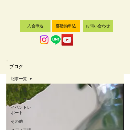
入会申込
部活動申込
お問い合わせ
​ブログ
記事一覧
​■カテゴリ一覧
記事一覧
お知らせ
記事一覧
（223）
223件の記事
イベントレ
お知らせ
（46）
46件の記事
ポート
イベントレポート
（50）
50件の記事
その他
その他
（20）
20件の記事