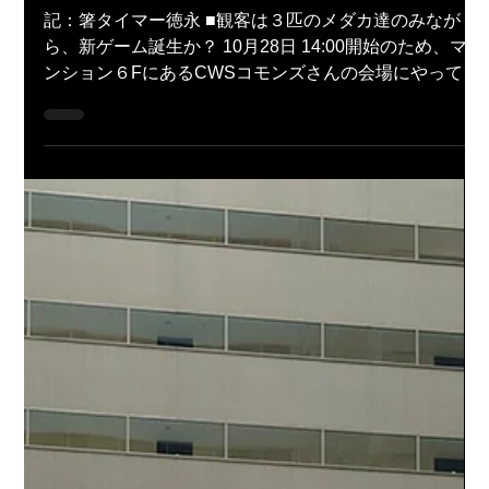
脳に喜びを！」を開催しました
記：箸タイマー徳永 ■観客は３匹のメダカ達のみなが
湯島サロン
笑いヨガ
ハッピーネット
JAL幸せフェス
あおぞら作文教室
もけ散歩
CareTEX
ボランティア
ら、新ゲーム誕生か？ 10月28日 14:00開始のため、マ
市産品フェア
筒けん
箸供養
茂木さん
ンション６FにあるCWSコモンズさんの会場にやってき
ました。 競技用の「箸タイム」を並べて待つことしば
し。 …アレ、誰も来ない？...